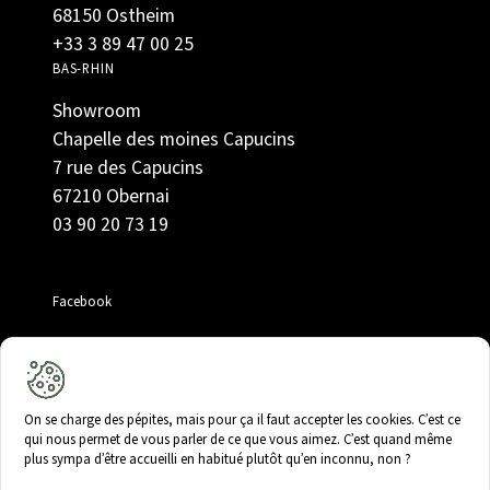
68150 Ostheim
+33 3 89 47 00 25
BAS-RHIN
Showroom
Chapelle des moines Capucins
7 rue des Capucins
67210 Obernai
03 90 20 73 19
Facebook
Instagram
On se charge des pépites, mais pour ça il faut accepter les cookies. C’est ce
qui nous permet de vous parler de ce que vous aimez. C’est quand même
LinkedIn
plus sympa d’être accueilli en habitué plutôt qu’en inconnu, non ?
Offres d’emploi