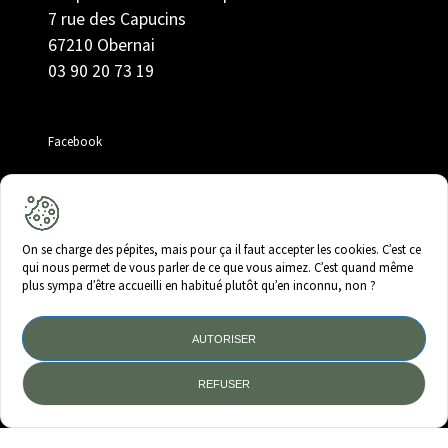
7 rue des Capucins
67210 Obernai
03 90 20 73 19
Facebook
Instagram
On se charge des pépites, mais pour ça il faut accepter les cookies. C’est ce
LinkedIn
qui nous permet de vous parler de ce que vous aimez. C’est quand même
Offres d’emploi
plus sympa d’être accueilli en habitué plutôt qu’en inconnu, non ?
AUTORISER
RGPD
REFUSER
Mentions légales