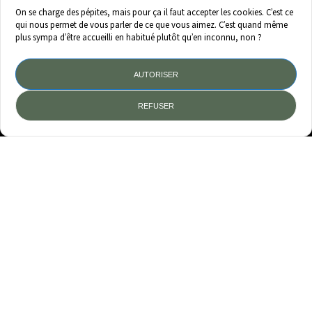
LinkedIn
On se charge des pépites, mais pour ça il faut accepter les cookies. C’est ce
Offres d’emploi
qui nous permet de vous parler de ce que vous aimez. C’est quand même
plus sympa d’être accueilli en habitué plutôt qu’en inconnu, non ?
RGPD
AUTORISER
Mentions légales
REFUSER
Crédit